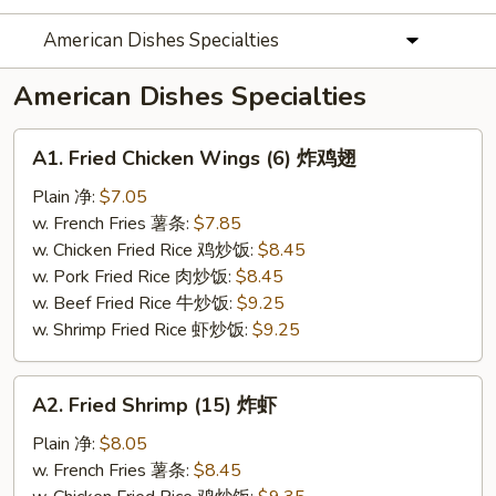
American Dishes Specialties
American Dishes Specialties
A1.
A1. Fried Chicken Wings (6) 炸鸡翅
Fried
Chicken
Plain 净:
$7.05
Wings
w. French Fries 薯条:
$7.85
(6)
w. Chicken Fried Rice 鸡炒饭:
$8.45
炸
w. Pork Fried Rice 肉炒饭:
$8.45
鸡
w. Beef Fried Rice 牛炒饭:
$9.25
翅
w. Shrimp Fried Rice 虾炒饭:
$9.25
A2.
A2. Fried Shrimp (15) 炸虾
Fried
Shrimp
Plain 净:
$8.05
(15)
w. French Fries 薯条:
$8.45
炸