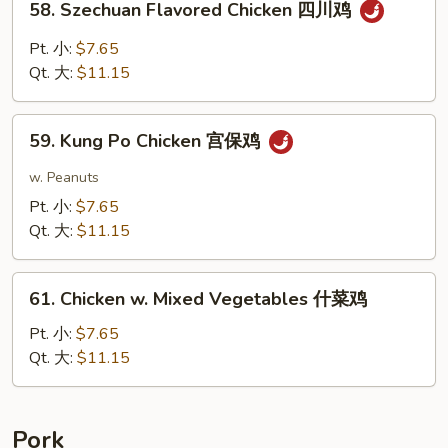
58. Szechuan Flavored Chicken 四川鸡
Szechuan
Flavored
Pt. 小:
$7.65
Chicken
Qt. 大:
$11.15
四
川
59.
鸡
59. Kung Po Chicken 宫保鸡
Kung
Po
w. Peanuts
Chicken
Pt. 小:
$7.65
宫
Qt. 大:
$11.15
保
鸡
61.
61. Chicken w. Mixed Vegetables 什菜鸡
Chicken
w.
Pt. 小:
$7.65
Mixed
Qt. 大:
$11.15
Vegetables
什
菜
Pork