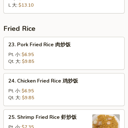
Ribs
L 大:
$13.10
无
骨
排
Fried Rice
23.
23. Pork Fried Rice 肉炒饭
Pork
Fried
Pt. 小:
$6.95
Rice
Qt. 大:
$9.85
肉
炒
24.
24. Chicken Fried Rice 鸡炒饭
饭
Chicken
Fried
Pt. 小:
$6.95
Rice
Qt. 大:
$9.85
鸡
炒
25.
25. Shrimp Fried Rice 虾炒饭
饭
Shrimp
Fried
Pt. 小:
$7.35