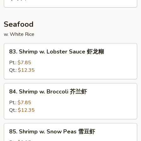
喱
牛
Seafood
w. White Rice
83.
83. Shrimp w. Lobster Sauce 虾龙糊
Shrimp
w.
Pt.:
$7.85
Lobster
Qt.:
$12.35
Sauce
虾
84.
84. Shrimp w. Broccoli 芥兰虾
龙
Shrimp
糊
w.
Pt.:
$7.85
Broccoli
Qt.:
$12.35
芥
兰
85.
85. Shrimp w. Snow Peas 雪豆虾
虾
Shrimp