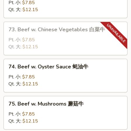
牛
Steak
Pt. 小:
$7.85
w.
Qt. 大:
$12.15
Tomatoes
青
73.
73. Beef w. Chinese Vegetables 白菜牛
椒
Beef
番
w.
Pt. 小:
$7.85
茄
Chinese
Qt. 大:
$12.15
牛
Vegetables
白
74.
74. Beef w. Oyster Sauce 蚝油牛
菜
Beef
牛
w.
Pt. 小:
$7.85
Oyster
Qt. 大:
$12.15
Sauce
蚝
75.
75. Beef w. Mushrooms 蘑菇牛
油
Beef
牛
w.
Pt. 小:
$7.85
Mushrooms
Qt. 大:
$12.15
蘑