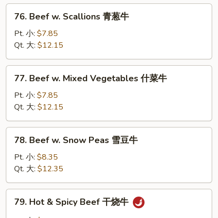
菇
76.
76. Beef w. Scallions 青葱牛
牛
Beef
w.
Pt. 小:
$7.85
Scallions
Qt. 大:
$12.15
青
葱
77.
77. Beef w. Mixed Vegetables 什菜牛
牛
Beef
w.
Pt. 小:
$7.85
Mixed
Qt. 大:
$12.15
Vegetables
什
78.
78. Beef w. Snow Peas 雪豆牛
菜
Beef
牛
w.
Pt. 小:
$8.35
Snow
Qt. 大:
$12.35
Peas
雪
79.
79. Hot & Spicy Beef 干烧牛
豆
Hot
牛