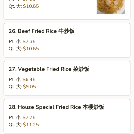
Rice
Qt. 大:
$10.85
虾
炒
26.
饭
26. Beef Fried Rice 牛炒饭
Beef
Fried
Pt. 小:
$7.35
Rice
Qt. 大:
$10.85
牛
炒
27.
27. Vegetable Fried Rice 菜炒饭
饭
Vegetable
Fried
Pt. 小:
$6.45
Rice
Qt. 大:
$9.05
菜
炒
28.
28. House Special Fried Rice 本楼炒饭
饭
House
Special
Pt. 小:
$7.75
Fried
Qt. 大:
$11.25
Rice