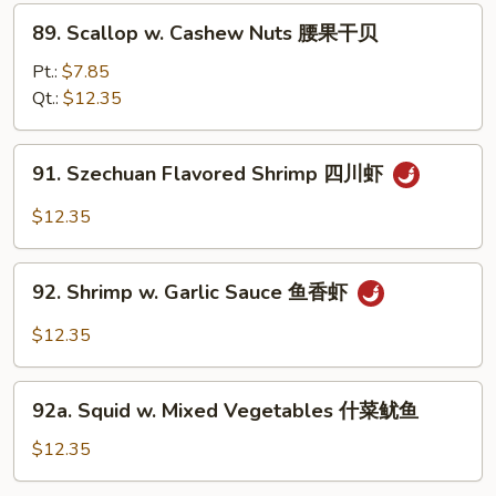
腰
89.
89. Scallop w. Cashew Nuts 腰果干贝
果
Scallop
虾
w.
Pt.:
$7.85
Cashew
Qt.:
$12.35
Nuts
腰
91.
91. Szechuan Flavored Shrimp 四川虾
果
Szechuan
干
Flavored
$12.35
贝
Shrimp
四
92.
川
92. Shrimp w. Garlic Sauce 鱼香虾
Shrimp
虾
w.
$12.35
Garlic
Sauce
92a.
鱼
92a. Squid w. Mixed Vegetables 什菜鱿鱼
Squid
香
w.
$12.35
虾
Mixed