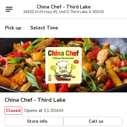
China Chef - Third Lake
34500 N US Hwy 45, Unit D Third Lake, IL 60030
Pick up
Select Time
China Chef - Third Lake
Opens at 11:30AM
Closed
Store info
Call us