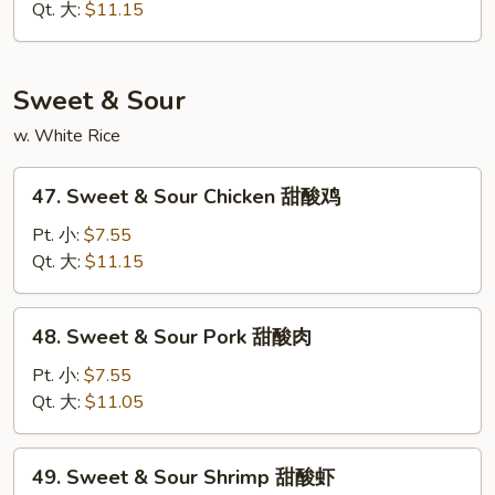
Suey
Qt. 大:
$11.15
虾
什
碎
Sweet & Sour
w. White Rice
47.
47. Sweet & Sour Chicken 甜酸鸡
Sweet
&
Pt. 小:
$7.55
Sour
Qt. 大:
$11.15
Chicken
甜
48.
48. Sweet & Sour Pork 甜酸肉
酸
Sweet
鸡
&
Pt. 小:
$7.55
Sour
Qt. 大:
$11.05
Pork
甜
49.
49. Sweet & Sour Shrimp 甜酸虾
酸
Sweet