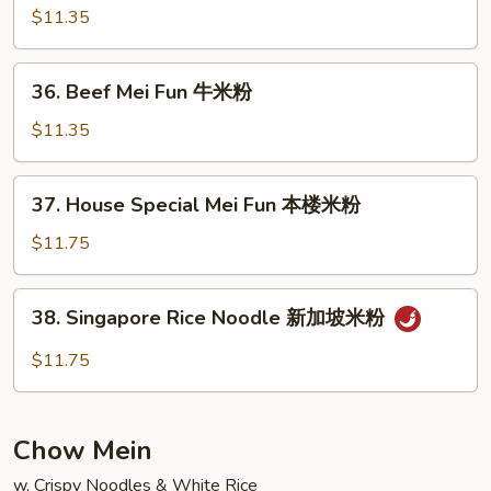
粉
Mei
$11.35
Fun
虾
36.
36. Beef Mei Fun 牛米粉
米
Beef
粉
Mei
$11.35
Fun
牛
37.
37. House Special Mei Fun 本楼米粉
米
House
粉
Special
$11.75
Mei
Fun
38.
38. Singapore Rice Noodle 新加坡米粉
本
Singapore
楼
Rice
$11.75
米
Noodle
粉
新
加
Chow Mein
坡
米
w. Crispy Noodles & White Rice