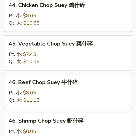
44.
44. Chicken Chop Suey 鸡什碎
烧
Chicken
什
Chop
Pt. 小:
$8.05
碎
Suey
Qt. 大:
$10.55
鸡
什
45.
45. Vegetable Chop Suey 菜什碎
碎
Vegetable
Chop
Pt. 小:
$7.45
Suey
Qt. 大:
$10.05
菜
什
46.
46. Beef Chop Suey 牛什碎
碎
Beef
Chop
Pt. 小:
$8.05
Suey
Qt. 大:
$11.15
牛
什
46.
46. Shrimp Chop Suey 虾什碎
碎
Shrimp
Chop
Pt. 小:
$8.05