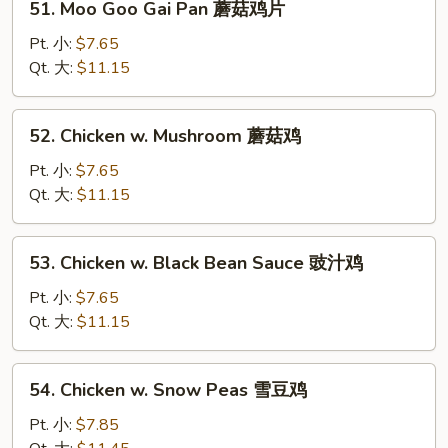
51. Moo Goo Gai Pan 蘑菇鸡片
Moo
Goo
Pt. 小:
$7.65
Gai
Qt. 大:
$11.15
Pan
蘑
52.
52. Chicken w. Mushroom 蘑菇鸡
菇
Chicken
鸡
w.
Pt. 小:
$7.65
片
Mushroom
Qt. 大:
$11.15
蘑
菇
53.
53. Chicken w. Black Bean Sauce 豉汁鸡
鸡
Chicken
w.
Pt. 小:
$7.65
Black
Qt. 大:
$11.15
Bean
Sauce
54.
54. Chicken w. Snow Peas 雪豆鸡
豉
Chicken
汁
w.
Pt. 小:
$7.85
鸡
Snow