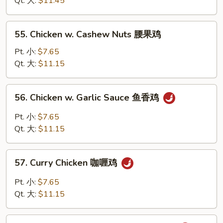
Qt. 大:
$11.45
Peas
雪
55.
55. Chicken w. Cashew Nuts 腰果鸡
豆
Chicken
鸡
w.
Pt. 小:
$7.65
Cashew
Qt. 大:
$11.15
Nuts
腰
56.
56. Chicken w. Garlic Sauce 鱼香鸡
果
Chicken
鸡
w.
Pt. 小:
$7.65
Garlic
Qt. 大:
$11.15
Sauce
鱼
57.
香
57. Curry Chicken 咖喱鸡
Curry
鸡
Chicken
Pt. 小:
$7.65
咖
Qt. 大:
$11.15
喱
鸡
58.