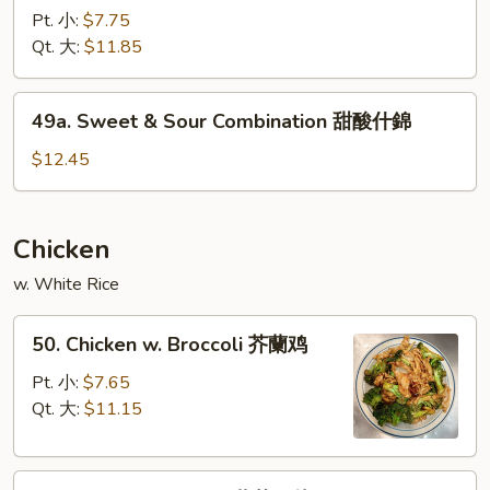
肉
&
Pt. 小:
$7.75
Sour
Qt. 大:
$11.85
Shrimp
甜
49a.
49a. Sweet & Sour Combination 甜酸什錦
酸
Sweet
虾
&
$12.45
Sour
Combination
甜
Chicken
酸
w. White Rice
什
錦
50.
50. Chicken w. Broccoli 芥蘭鸡
Chicken
w.
Pt. 小:
$7.65
Broccoli
Qt. 大:
$11.15
芥
蘭
51.
鸡