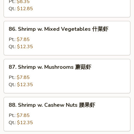
w.
Pt.:
$8.35
Snow
Qt.:
$12.85
Peas
雪
86.
86. Shrimp w. Mixed Vegetables 什菜虾
豆
Shrimp
虾
w.
Pt.:
$7.85
Mixed
Qt.:
$12.35
Vegetables
什
87.
87. Shrimp w. Mushrooms 蘑菇虾
菜
Shrimp
虾
w.
Pt.:
$7.85
Mushrooms
Qt.:
$12.35
蘑
菇
88.
88. Shrimp w. Cashew Nuts 腰果虾
虾
Shrimp
w.
Pt.:
$7.85
Cashew
Qt.:
$12.35
Nuts