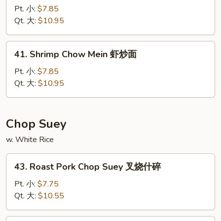
Chow
Pt. 小:
$7.85
Mein
Qt. 大:
$10.95
牛
炒
41.
41. Shrimp Chow Mein 虾炒面
面
Shrimp
Chow
Pt. 小:
$7.85
Mein
Qt. 大:
$10.95
虾
炒
面
Chop Suey
w. White Rice
43.
43. Roast Pork Chop Suey 叉烧什碎
Roast
Pork
Pt. 小:
$7.75
Chop
Qt. 大:
$10.55
Suey
叉