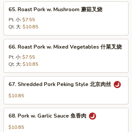
Peas
65.
65. Roast Pork w. Mushroom 蘑菇叉烧
雪
Roast
豆
Pork
Pt. 小:
$7.55
叉
w.
Qt. 大:
$10.85
烧
Mushroom
蘑
66.
66. Roast Pork w. Mixed Vegetables 什菜叉烧
菇
Roast
叉
Pork
Pt. 小:
$7.55
烧
w.
Qt. 大:
$10.85
Mixed
Vegetables
67.
67. Shredded Pork Peking Style 北京肉丝
什
Shredded
菜
Pork
$10.85
叉
Peking
烧
Style
68.
北
68. Pork w. Garlic Sauce 鱼香肉
Pork
京
w.
$10.85
肉