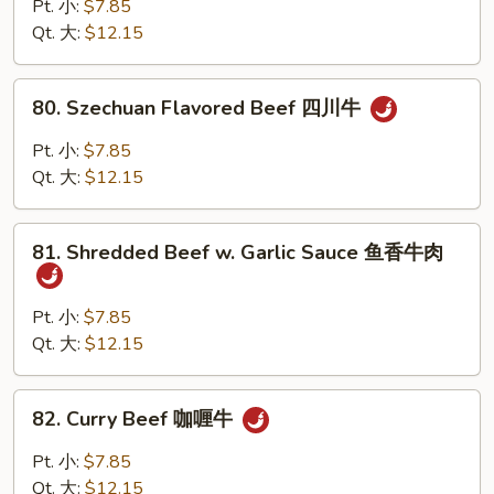
&
Pt. 小:
$7.85
Spicy
Qt. 大:
$12.15
Beef
干
80.
烧
80. Szechuan Flavored Beef 四川牛
Szechuan
牛
Flavored
Pt. 小:
$7.85
Beef
Qt. 大:
$12.15
四
川
81.
牛
81. Shredded Beef w. Garlic Sauce 鱼香牛肉
Shredded
Beef
w.
Pt. 小:
$7.85
Garlic
Qt. 大:
$12.15
Sauce
鱼
82.
82. Curry Beef 咖喱牛
香
Curry
牛
Beef
Pt. 小:
$7.85
肉
咖
Qt. 大:
$12.15