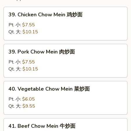
粉
39.
39. Chicken Chow Mein 鸡炒面
Chicken
Chow
Pt. 小:
$7.55
Mein
Qt. 大:
$10.15
鸡
炒
39.
39. Pork Chow Mein 肉炒面
面
Pork
Chow
Pt. 小:
$7.55
Mein
Qt. 大:
$10.15
肉
炒
40.
40. Vegetable Chow Mein 菜炒面
面
Vegetable
Chow
Pt. 小:
$6.05
Mein
Qt. 大:
$9.55
菜
炒
41.
41. Beef Chow Mein 牛炒面
面
Beef