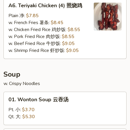
A6.
A6. Teriyaki Chicken (4) 照烧鸡
Teriyaki
Chicken
Plain 净:
$7.85
(4)
w. French Fries 薯条:
$8.45
照
w. Chicken Fried Rice 鸡炒饭:
$8.55
烧
w. Pork Fried Rice 肉炒饭:
$8.55
鸡
w. Beef Fried Rice 牛炒饭:
$9.05
w. Shrimp Fried Rice 虾炒饭:
$9.05
Soup
w. Crispy Noodles
01.
01. Wonton Soup 云吞汤
Wonton
Soup
Pt. 小:
$3.70
云
Qt. 大:
$5.30
吞