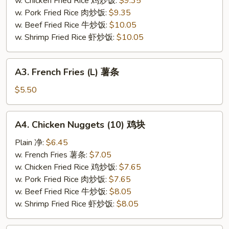
w. Chicken Fried Rice 鸡炒饭:
$9.35
虾
w. Pork Fried Rice 肉炒饭:
$9.35
w. Beef Fried Rice 牛炒饭:
$10.05
w. Shrimp Fried Rice 虾炒饭:
$10.05
A3.
A3. French Fries (L) 薯条
French
Fries
$5.50
(L)
薯
A4.
A4. Chicken Nuggets (10) 鸡块
条
Chicken
Nuggets
Plain 净:
$6.45
(10)
w. French Fries 薯条:
$7.05
鸡
w. Chicken Fried Rice 鸡炒饭:
$7.65
块
w. Pork Fried Rice 肉炒饭:
$7.65
w. Beef Fried Rice 牛炒饭:
$8.05
w. Shrimp Fried Rice 虾炒饭:
$8.05