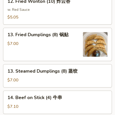
12. Fried Wonton (10) 炸云吞
海
Fried
卷
Wonton
w. Red Sauce
(10)
$5.05
炸
云
13.
吞
13. Fried Dumplings (8) 锅贴
Fried
Dumplings
$7.00
(8)
锅
贴
13.
13. Steamed Dumplings (8) 蒸饺
Steamed
Dumplings
$7.00
(8)
蒸
14.
14. Beef on Stick (4) 牛串
饺
Beef
on
$7.10
Stick