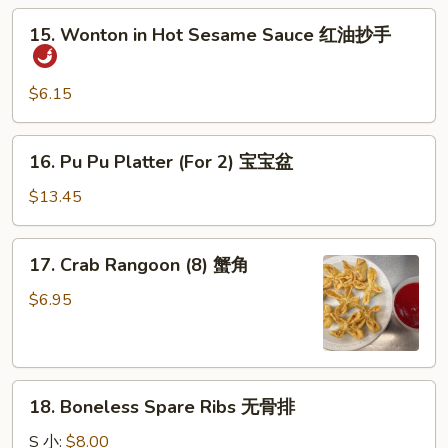
(4)
15.
15. Wonton in Hot Sesame Sauce 红油抄手
牛
Wonton
串
in
Hot
$6.15
Sesame
Sauce
16.
16. Pu Pu Platter (For 2) 宝宝盆
红
Pu
油
Pu
$13.45
抄
Platter
手
(For
17.
17. Crab Rangoon (8) 蟹角
2)
Crab
宝
Rangoon
$6.95
宝
(8)
盆
蟹
角
18.
18. Boneless Spare Ribs 无骨排
Boneless
Spare
S 小:
$8.00