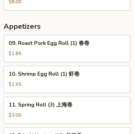
Soup
$8.00
Appetizers
09.
09. Roast Pork Egg Roll (1) 春卷
Roast
Pork
$1.85
Egg
Roll
10.
10. Shrimp Egg Roll (1) 虾卷
(1)
Shrimp
春
Egg
$1.95
卷
Roll
(1)
11.
11. Spring Roll (3) 上海卷
虾
Spring
卷
Roll
$3.00
(3)
上
12.