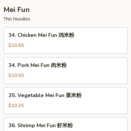
楼
Mei Fun
捞
Thin Noodles
面
34.
34. Chicken Mei Fun 鸡米粉
Chicken
Mei
$10.55
Fun
鸡
34.
34. Pork Mei Fun 肉米粉
米
Pork
粉
Mei
$10.55
Fun
肉
35.
35. Vegetable Mei Fun 菜米粉
米
Vegetable
粉
Mei
$10.25
Fun
菜
36.
36. Shrimp Mei Fun 虾米粉
米
Shrimp