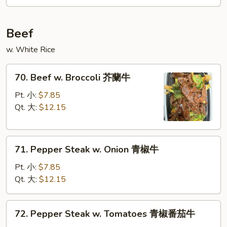
Garlic
丝
Sauce
鱼
Beef
香
肉
w. White Rice
70.
70. Beef w. Broccoli 芥蘭牛
Beef
w.
Pt. 小:
$7.85
Broccoli
Qt. 大:
$12.15
芥
蘭
71.
牛
71. Pepper Steak w. Onion 青椒牛
Pepper
Steak
Pt. 小:
$7.85
w.
Qt. 大:
$12.15
Onion
青
72.
72. Pepper Steak w. Tomatoes 青椒番茄牛
椒
Pepper