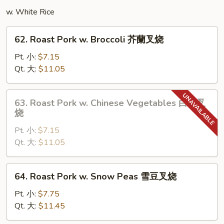
鸡
w. White Rice
62.
62. Roast Pork w. Broccoli 芥蘭叉烧
Roast
Pork
Pt. 小:
$7.15
w.
Qt. 大:
$11.05
Broccoli
芥
63.
63. Roast Pork w. Chinese Vegetables 白菜叉
蘭
Roast
烧
叉
Pork
烧
Pt. 小:
$7.15
w.
Qt. 大:
$11.05
Chinese
Vegetables
白
64.
64. Roast Pork w. Snow Peas 雪豆叉烧
菜
Roast
叉
Pork
Pt. 小:
$7.75
烧
w.
Qt. 大:
$11.45
Snow