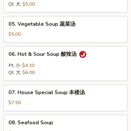
Soup
Qt. 大:
$5.00
鸡
米
05.
05. Vegetable Soup 蔬菜汤
汤
Vegetable
Soup
$5.00
蔬
菜
06.
06. Hot & Sour Soup 酸辣汤
汤
Hot
&
Pt. 小:
$4.30
Sour
Qt. 大:
$6.00
Soup
酸
07.
辣
07. House Special Soup 本楼汤
House
汤
Special
$7.50
Soup
本
08.
08. Seafood Soup
楼
Seafood
汤