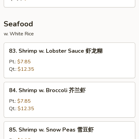
喱
牛
Seafood
w. White Rice
83.
83. Shrimp w. Lobster Sauce 虾龙糊
Shrimp
w.
Pt.:
$7.85
Lobster
Qt.:
$12.35
Sauce
虾
84.
84. Shrimp w. Broccoli 芥兰虾
龙
Shrimp
糊
w.
Pt.:
$7.85
Broccoli
Qt.:
$12.35
芥
兰
85.
85. Shrimp w. Snow Peas 雪豆虾
虾
Shrimp