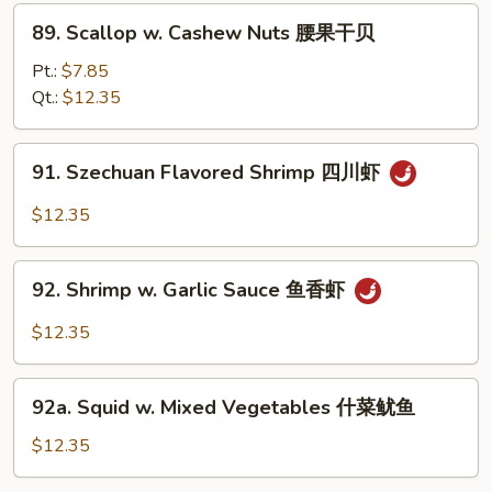
腰
89.
89. Scallop w. Cashew Nuts 腰果干贝
果
Scallop
虾
w.
Pt.:
$7.85
Cashew
Qt.:
$12.35
Nuts
腰
91.
91. Szechuan Flavored Shrimp 四川虾
果
Szechuan
干
Flavored
$12.35
贝
Shrimp
四
92.
川
92. Shrimp w. Garlic Sauce 鱼香虾
Shrimp
虾
w.
$12.35
Garlic
Sauce
92a.
鱼
92a. Squid w. Mixed Vegetables 什菜鱿鱼
Squid
香
w.
$12.35
虾
Mixed