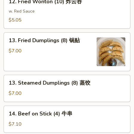
12. Fried Wonton (10) 炸云吞
海
Fried
卷
Wonton
w. Red Sauce
(10)
$5.05
炸
云
13.
吞
13. Fried Dumplings (8) 锅贴
Fried
Dumplings
$7.00
(8)
锅
贴
13.
13. Steamed Dumplings (8) 蒸饺
Steamed
Dumplings
$7.00
(8)
蒸
14.
14. Beef on Stick (4) 牛串
饺
Beef
on
$7.10
Stick