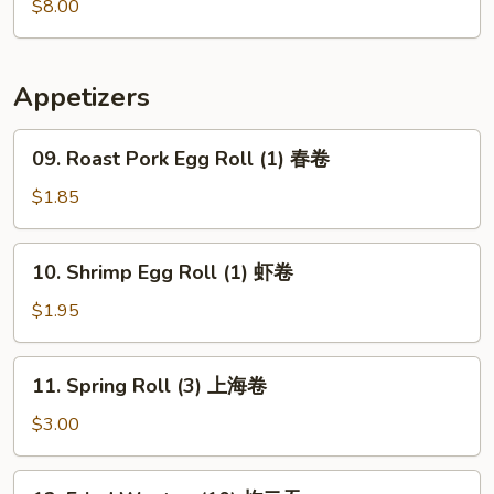
Soup
$8.00
Appetizers
09.
09. Roast Pork Egg Roll (1) 春卷
Roast
Pork
$1.85
Egg
Roll
10.
10. Shrimp Egg Roll (1) 虾卷
(1)
Shrimp
春
Egg
$1.95
卷
Roll
(1)
11.
11. Spring Roll (3) 上海卷
虾
Spring
卷
Roll
$3.00
(3)
上
12.