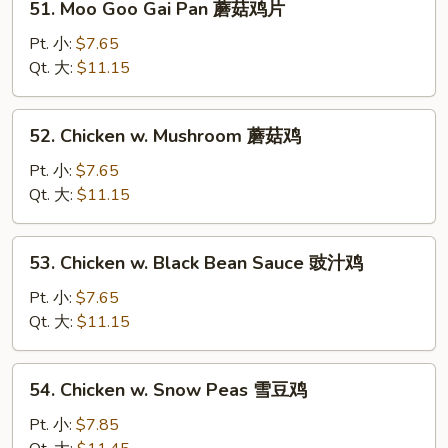
51. Moo Goo Gai Pan 蘑菇鸡片
Moo
Goo
Pt. 小:
$7.65
Gai
Qt. 大:
$11.15
Pan
蘑
52.
52. Chicken w. Mushroom 蘑菇鸡
菇
Chicken
鸡
w.
Pt. 小:
$7.65
片
Mushroom
Qt. 大:
$11.15
蘑
菇
53.
53. Chicken w. Black Bean Sauce 豉汁鸡
鸡
Chicken
w.
Pt. 小:
$7.65
Black
Qt. 大:
$11.15
Bean
Sauce
54.
54. Chicken w. Snow Peas 雪豆鸡
豉
Chicken
汁
w.
Pt. 小:
$7.85
鸡
Snow