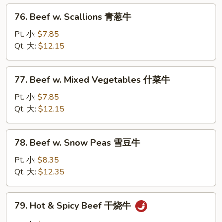
菇
76.
76. Beef w. Scallions 青葱牛
牛
Beef
w.
Pt. 小:
$7.85
Scallions
Qt. 大:
$12.15
青
葱
77.
77. Beef w. Mixed Vegetables 什菜牛
牛
Beef
w.
Pt. 小:
$7.85
Mixed
Qt. 大:
$12.15
Vegetables
什
78.
78. Beef w. Snow Peas 雪豆牛
菜
Beef
牛
w.
Pt. 小:
$8.35
Snow
Qt. 大:
$12.35
Peas
雪
79.
79. Hot & Spicy Beef 干烧牛
豆
Hot
牛