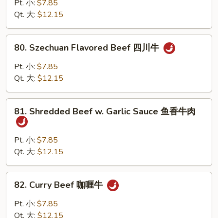
&
Pt. 小:
$7.85
Spicy
Qt. 大:
$12.15
Beef
干
80.
烧
80. Szechuan Flavored Beef 四川牛
Szechuan
牛
Flavored
Pt. 小:
$7.85
Beef
Qt. 大:
$12.15
四
川
81.
牛
81. Shredded Beef w. Garlic Sauce 鱼香牛肉
Shredded
Beef
w.
Pt. 小:
$7.85
Garlic
Qt. 大:
$12.15
Sauce
鱼
82.
82. Curry Beef 咖喱牛
香
Curry
牛
Beef
Pt. 小:
$7.85
肉
咖
Qt. 大:
$12.15