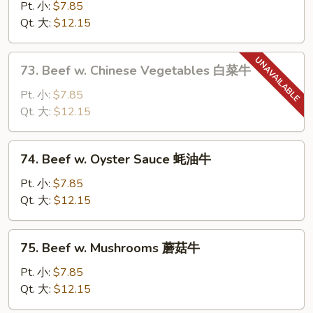
牛
Steak
Pt. 小:
$7.85
w.
Qt. 大:
$12.15
Tomatoes
青
73.
73. Beef w. Chinese Vegetables 白菜牛
椒
Beef
番
w.
Pt. 小:
$7.85
茄
Chinese
Qt. 大:
$12.15
牛
Vegetables
白
74.
74. Beef w. Oyster Sauce 蚝油牛
菜
Beef
牛
w.
Pt. 小:
$7.85
Oyster
Qt. 大:
$12.15
Sauce
蚝
75.
75. Beef w. Mushrooms 蘑菇牛
油
Beef
牛
w.
Pt. 小:
$7.85
Mushrooms
Qt. 大:
$12.15
蘑