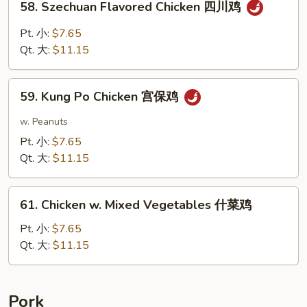
58. Szechuan Flavored Chicken 四川鸡
Szechuan
Flavored
Pt. 小:
$7.65
Chicken
Qt. 大:
$11.15
四
川
59.
鸡
59. Kung Po Chicken 宫保鸡
Kung
Po
w. Peanuts
Chicken
Pt. 小:
$7.65
宫
Qt. 大:
$11.15
保
鸡
61.
61. Chicken w. Mixed Vegetables 什菜鸡
Chicken
w.
Pt. 小:
$7.65
Mixed
Qt. 大:
$11.15
Vegetables
什
菜
Pork