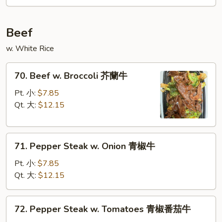
Garlic
丝
Sauce
鱼
Beef
香
肉
w. White Rice
70.
70. Beef w. Broccoli 芥蘭牛
Beef
w.
Pt. 小:
$7.85
Broccoli
Qt. 大:
$12.15
芥
蘭
71.
牛
71. Pepper Steak w. Onion 青椒牛
Pepper
Steak
Pt. 小:
$7.85
w.
Qt. 大:
$12.15
Onion
青
72.
72. Pepper Steak w. Tomatoes 青椒番茄牛
椒
Pepper