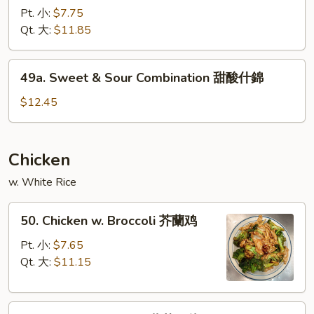
肉
&
Pt. 小:
$7.75
Sour
Qt. 大:
$11.85
Shrimp
甜
49a.
49a. Sweet & Sour Combination 甜酸什錦
酸
Sweet
虾
&
$12.45
Sour
Combination
甜
Chicken
酸
w. White Rice
什
錦
50.
50. Chicken w. Broccoli 芥蘭鸡
Chicken
w.
Pt. 小:
$7.65
Broccoli
Qt. 大:
$11.15
芥
蘭
51.
鸡