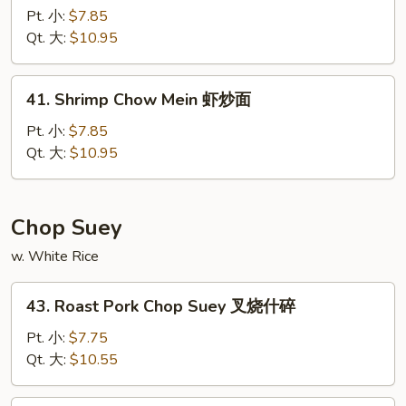
Chow
Pt. 小:
$7.85
Mein
Qt. 大:
$10.95
牛
炒
41.
41. Shrimp Chow Mein 虾炒面
面
Shrimp
Chow
Pt. 小:
$7.85
Mein
Qt. 大:
$10.95
虾
炒
面
Chop Suey
w. White Rice
43.
43. Roast Pork Chop Suey 叉烧什碎
Roast
Pork
Pt. 小:
$7.75
Chop
Qt. 大:
$10.55
Suey
叉