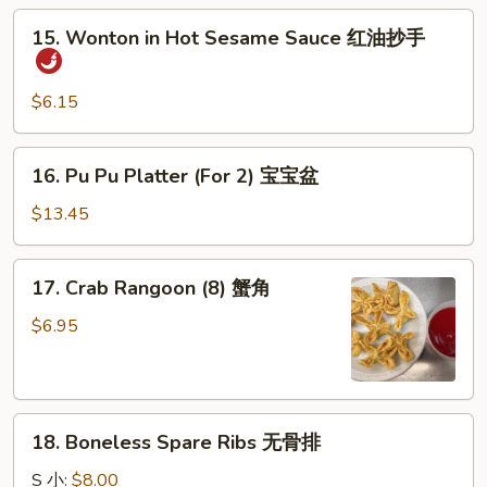
(4)
15.
15. Wonton in Hot Sesame Sauce 红油抄手
牛
Wonton
串
in
Hot
$6.15
Sesame
Sauce
16.
16. Pu Pu Platter (For 2) 宝宝盆
红
Pu
油
Pu
$13.45
抄
Platter
手
(For
17.
17. Crab Rangoon (8) 蟹角
2)
Crab
宝
Rangoon
$6.95
宝
(8)
盆
蟹
角
18.
18. Boneless Spare Ribs 无骨排
Boneless
Spare
S 小:
$8.00