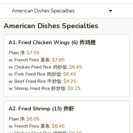
American Dishes Specialties
American Dishes Specialties
A1.
A1. Fried Chicken Wings (6) 炸鸡翅
Fried
Chicken
Plain 净:
$7.05
Wings
w. French Fries 薯条:
$7.85
(6)
w. Chicken Fried Rice 鸡炒饭:
$8.45
炸
w. Pork Fried Rice 肉炒饭:
$8.45
鸡
w. Beef Fried Rice 牛炒饭:
$9.25
翅
w. Shrimp Fried Rice 虾炒饭:
$9.25
A2.
A2. Fried Shrimp (15) 炸虾
Fried
Shrimp
Plain 净:
$8.05
(15)
w. French Fries 薯条:
$8.45
炸