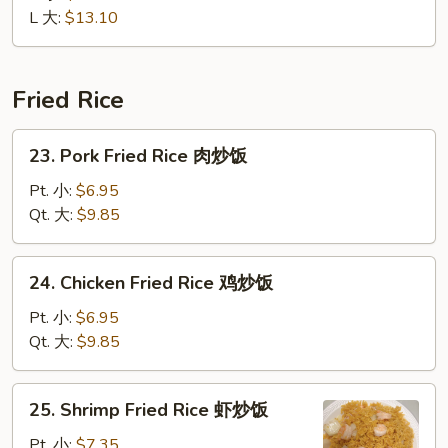
Ribs
L 大:
$13.10
无
骨
排
Fried Rice
23.
23. Pork Fried Rice 肉炒饭
Pork
Fried
Pt. 小:
$6.95
Rice
Qt. 大:
$9.85
肉
炒
24.
24. Chicken Fried Rice 鸡炒饭
饭
Chicken
Fried
Pt. 小:
$6.95
Rice
Qt. 大:
$9.85
鸡
炒
25.
25. Shrimp Fried Rice 虾炒饭
饭
Shrimp
Fried
Pt. 小:
$7.35