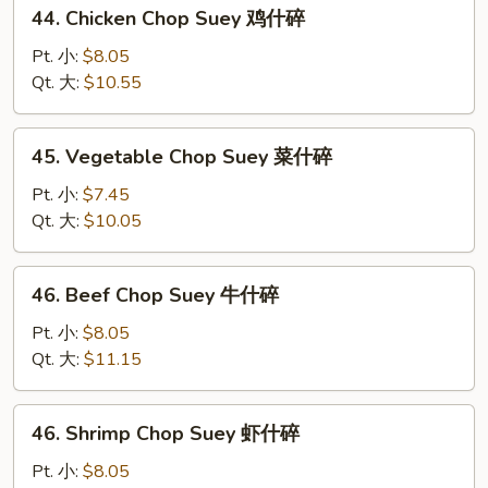
44.
44. Chicken Chop Suey 鸡什碎
烧
Chicken
什
Chop
Pt. 小:
$8.05
碎
Suey
Qt. 大:
$10.55
鸡
什
45.
45. Vegetable Chop Suey 菜什碎
碎
Vegetable
Chop
Pt. 小:
$7.45
Suey
Qt. 大:
$10.05
菜
什
46.
46. Beef Chop Suey 牛什碎
碎
Beef
Chop
Pt. 小:
$8.05
Suey
Qt. 大:
$11.15
牛
什
46.
46. Shrimp Chop Suey 虾什碎
碎
Shrimp
Chop
Pt. 小:
$8.05