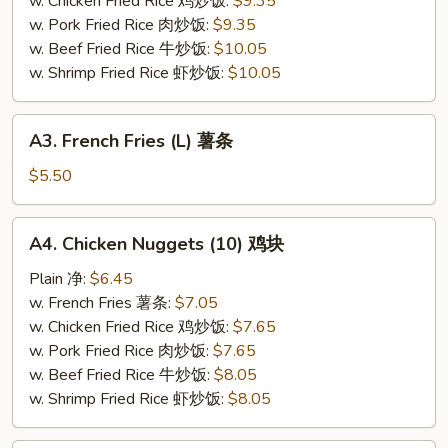
w. Chicken Fried Rice 鸡炒饭:
$9.35
虾
w. Pork Fried Rice 肉炒饭:
$9.35
w. Beef Fried Rice 牛炒饭:
$10.05
w. Shrimp Fried Rice 虾炒饭:
$10.05
A3.
A3. French Fries (L) 薯条
French
Fries
$5.50
(L)
薯
A4.
A4. Chicken Nuggets (10) 鸡块
条
Chicken
Nuggets
Plain 净:
$6.45
(10)
w. French Fries 薯条:
$7.05
鸡
w. Chicken Fried Rice 鸡炒饭:
$7.65
块
w. Pork Fried Rice 肉炒饭:
$7.65
w. Beef Fried Rice 牛炒饭:
$8.05
w. Shrimp Fried Rice 虾炒饭:
$8.05