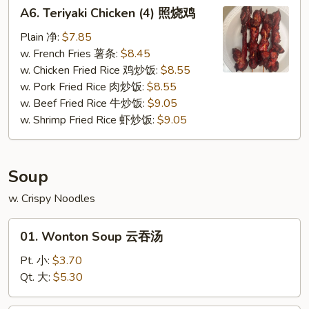
A6.
A6. Teriyaki Chicken (4) 照烧鸡
Teriyaki
Chicken
Plain 净:
$7.85
(4)
w. French Fries 薯条:
$8.45
照
w. Chicken Fried Rice 鸡炒饭:
$8.55
烧
w. Pork Fried Rice 肉炒饭:
$8.55
鸡
w. Beef Fried Rice 牛炒饭:
$9.05
w. Shrimp Fried Rice 虾炒饭:
$9.05
Soup
w. Crispy Noodles
01.
01. Wonton Soup 云吞汤
Wonton
Soup
Pt. 小:
$3.70
云
Qt. 大:
$5.30
吞