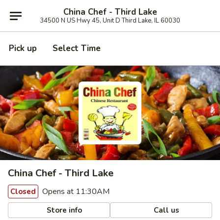
China Chef - Third Lake
34500 N US Hwy 45, Unit D Third Lake, IL 60030
Pick up
Select Time
China Chef - Third Lake
Opens at 11:30AM
Closed
Store info
Call us