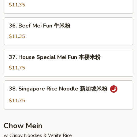
粉
Mei
$11.35
Fun
虾
36.
36. Beef Mei Fun 牛米粉
米
Beef
粉
Mei
$11.35
Fun
牛
37.
37. House Special Mei Fun 本楼米粉
米
House
粉
Special
$11.75
Mei
Fun
38.
38. Singapore Rice Noodle 新加坡米粉
本
Singapore
楼
Rice
$11.75
米
Noodle
粉
新
加
Chow Mein
坡
米
w. Crispy Noodles & White Rice