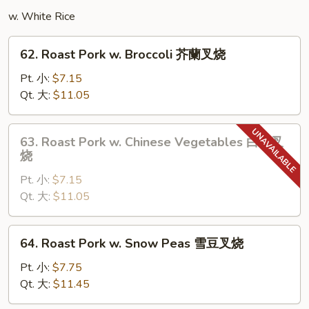
鸡
w. White Rice
62.
62. Roast Pork w. Broccoli 芥蘭叉烧
Roast
Pork
Pt. 小:
$7.15
w.
Qt. 大:
$11.05
Broccoli
芥
63.
63. Roast Pork w. Chinese Vegetables 白菜叉
蘭
Roast
烧
叉
Pork
烧
Pt. 小:
$7.15
w.
Qt. 大:
$11.05
Chinese
Vegetables
白
64.
64. Roast Pork w. Snow Peas 雪豆叉烧
菜
Roast
叉
Pork
Pt. 小:
$7.75
烧
w.
Qt. 大:
$11.45
Snow