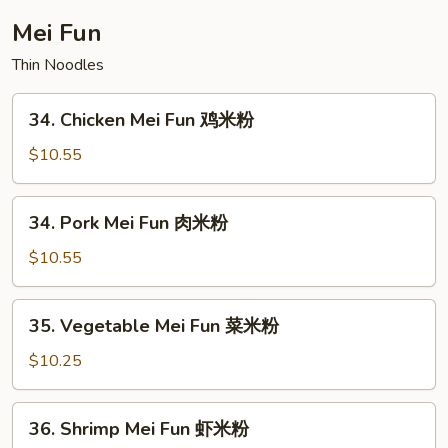
楼
Mei Fun
捞
Thin Noodles
面
34.
34. Chicken Mei Fun 鸡米粉
Chicken
Mei
$10.55
Fun
鸡
34.
34. Pork Mei Fun 肉米粉
米
Pork
粉
Mei
$10.55
Fun
肉
35.
35. Vegetable Mei Fun 菜米粉
米
Vegetable
粉
Mei
$10.25
Fun
菜
36.
36. Shrimp Mei Fun 虾米粉
米
Shrimp