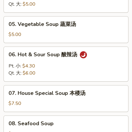
Soup
Qt. 大:
$5.00
鸡
米
05.
05. Vegetable Soup 蔬菜汤
汤
Vegetable
Soup
$5.00
蔬
菜
06.
06. Hot & Sour Soup 酸辣汤
汤
Hot
&
Pt. 小:
$4.30
Sour
Qt. 大:
$6.00
Soup
酸
07.
辣
07. House Special Soup 本楼汤
House
汤
Special
$7.50
Soup
本
08.
08. Seafood Soup
楼
Seafood
汤