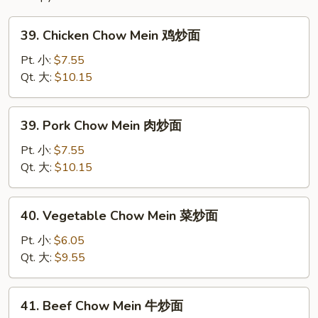
粉
39.
39. Chicken Chow Mein 鸡炒面
Chicken
Chow
Pt. 小:
$7.55
Mein
Qt. 大:
$10.15
鸡
炒
39.
39. Pork Chow Mein 肉炒面
面
Pork
Chow
Pt. 小:
$7.55
Mein
Qt. 大:
$10.15
肉
炒
40.
40. Vegetable Chow Mein 菜炒面
面
Vegetable
Chow
Pt. 小:
$6.05
Mein
Qt. 大:
$9.55
菜
炒
41.
41. Beef Chow Mein 牛炒面
面
Beef