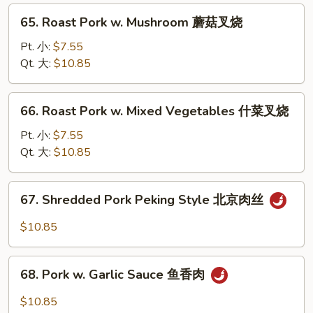
Peas
65.
65. Roast Pork w. Mushroom 蘑菇叉烧
雪
Roast
豆
Pork
Pt. 小:
$7.55
叉
w.
Qt. 大:
$10.85
烧
Mushroom
蘑
66.
66. Roast Pork w. Mixed Vegetables 什菜叉烧
菇
Roast
叉
Pork
Pt. 小:
$7.55
烧
w.
Qt. 大:
$10.85
Mixed
Vegetables
67.
67. Shredded Pork Peking Style 北京肉丝
什
Shredded
菜
Pork
$10.85
叉
Peking
烧
Style
68.
北
68. Pork w. Garlic Sauce 鱼香肉
Pork
京
w.
$10.85
肉