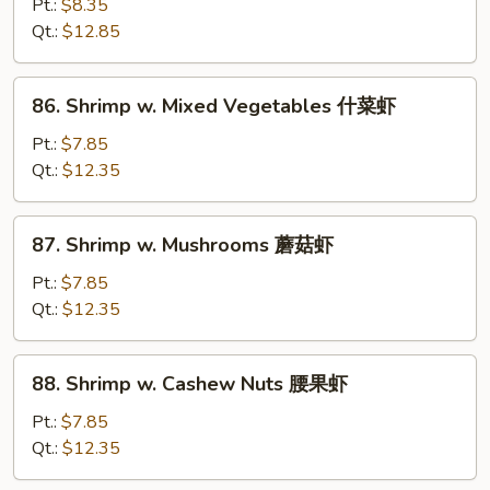
w.
Pt.:
$8.35
Snow
Qt.:
$12.85
Peas
雪
86.
86. Shrimp w. Mixed Vegetables 什菜虾
豆
Shrimp
虾
w.
Pt.:
$7.85
Mixed
Qt.:
$12.35
Vegetables
什
87.
87. Shrimp w. Mushrooms 蘑菇虾
菜
Shrimp
虾
w.
Pt.:
$7.85
Mushrooms
Qt.:
$12.35
蘑
菇
88.
88. Shrimp w. Cashew Nuts 腰果虾
虾
Shrimp
w.
Pt.:
$7.85
Cashew
Qt.:
$12.35
Nuts