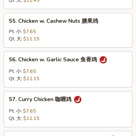
Qt. 大:
$11.45
Peas
雪
55.
55. Chicken w. Cashew Nuts 腰果鸡
豆
Chicken
鸡
w.
Pt. 小:
$7.65
Cashew
Qt. 大:
$11.15
Nuts
腰
56.
56. Chicken w. Garlic Sauce 鱼香鸡
果
Chicken
鸡
w.
Pt. 小:
$7.65
Garlic
Qt. 大:
$11.15
Sauce
鱼
57.
香
57. Curry Chicken 咖喱鸡
Curry
鸡
Chicken
Pt. 小:
$7.65
咖
Qt. 大:
$11.15
喱
鸡
58.