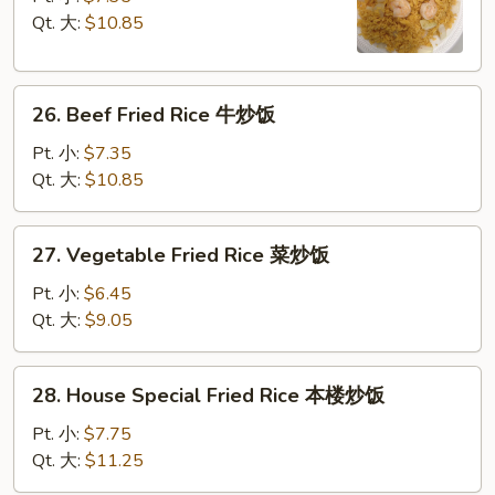
Rice
Qt. 大:
$10.85
虾
炒
26.
饭
26. Beef Fried Rice 牛炒饭
Beef
Fried
Pt. 小:
$7.35
Rice
Qt. 大:
$10.85
牛
炒
27.
27. Vegetable Fried Rice 菜炒饭
饭
Vegetable
Fried
Pt. 小:
$6.45
Rice
Qt. 大:
$9.05
菜
炒
28.
28. House Special Fried Rice 本楼炒饭
饭
House
Special
Pt. 小:
$7.75
Fried
Qt. 大:
$11.25
Rice