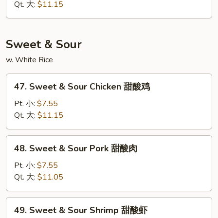
Suey
Qt. 大:
$11.15
虾
什
碎
Sweet & Sour
w. White Rice
47.
47. Sweet & Sour Chicken 甜酸鸡
Sweet
&
Pt. 小:
$7.55
Sour
Qt. 大:
$11.15
Chicken
甜
48.
48. Sweet & Sour Pork 甜酸肉
酸
Sweet
鸡
&
Pt. 小:
$7.55
Sour
Qt. 大:
$11.05
Pork
甜
49.
49. Sweet & Sour Shrimp 甜酸虾
酸
Sweet