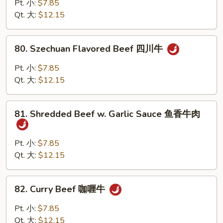
&
Pt. 小:
$7.85
Spicy
Qt. 大:
$12.15
Beef
干
80.
烧
80. Szechuan Flavored Beef 四川牛
Szechuan
牛
Flavored
Pt. 小:
$7.85
Beef
Qt. 大:
$12.15
四
川
81.
牛
81. Shredded Beef w. Garlic Sauce 鱼香牛肉
Shredded
Beef
w.
Pt. 小:
$7.85
Garlic
Qt. 大:
$12.15
Sauce
鱼
82.
82. Curry Beef 咖喱牛
香
Curry
牛
Beef
Pt. 小:
$7.85
肉
咖
Qt. 大:
$12.15