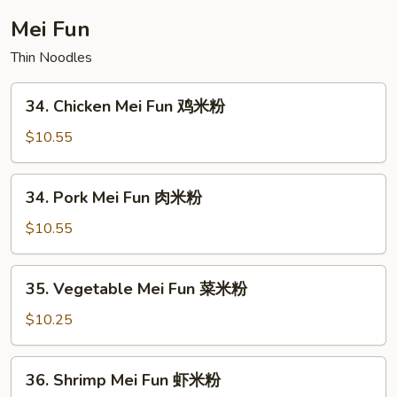
楼
Mei Fun
捞
Thin Noodles
面
34.
34. Chicken Mei Fun 鸡米粉
Chicken
Mei
$10.55
Fun
鸡
34.
34. Pork Mei Fun 肉米粉
米
Pork
粉
Mei
$10.55
Fun
肉
35.
35. Vegetable Mei Fun 菜米粉
米
Vegetable
粉
Mei
$10.25
Fun
菜
36.
36. Shrimp Mei Fun 虾米粉
米
Shrimp