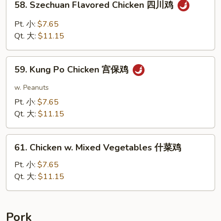
58. Szechuan Flavored Chicken 四川鸡
Szechuan
Flavored
Pt. 小:
$7.65
Chicken
Qt. 大:
$11.15
四
川
59.
鸡
59. Kung Po Chicken 宫保鸡
Kung
Po
w. Peanuts
Chicken
Pt. 小:
$7.65
宫
Qt. 大:
$11.15
保
鸡
61.
61. Chicken w. Mixed Vegetables 什菜鸡
Chicken
w.
Pt. 小:
$7.65
Mixed
Qt. 大:
$11.15
Vegetables
什
菜
Pork