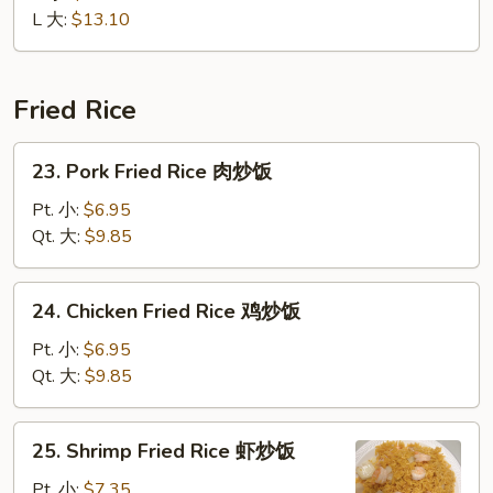
Ribs
L 大:
$13.10
无
骨
排
Fried Rice
23.
23. Pork Fried Rice 肉炒饭
Pork
Fried
Pt. 小:
$6.95
Rice
Qt. 大:
$9.85
肉
炒
24.
24. Chicken Fried Rice 鸡炒饭
饭
Chicken
Fried
Pt. 小:
$6.95
Rice
Qt. 大:
$9.85
鸡
炒
25.
25. Shrimp Fried Rice 虾炒饭
饭
Shrimp
Fried
Pt. 小:
$7.35