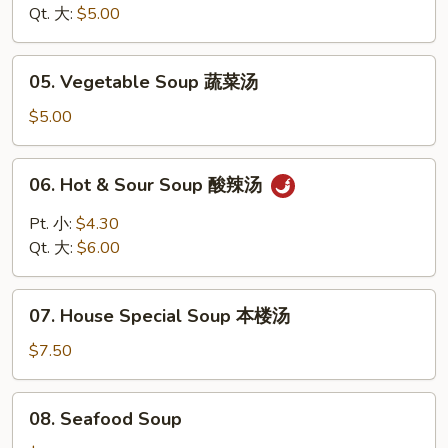
Soup
Qt. 大:
$5.00
鸡
米
05.
05. Vegetable Soup 蔬菜汤
汤
Vegetable
Soup
$5.00
蔬
菜
06.
06. Hot & Sour Soup 酸辣汤
汤
Hot
&
Pt. 小:
$4.30
Sour
Qt. 大:
$6.00
Soup
酸
07.
辣
07. House Special Soup 本楼汤
House
汤
Special
$7.50
Soup
本
08.
08. Seafood Soup
楼
Seafood
汤