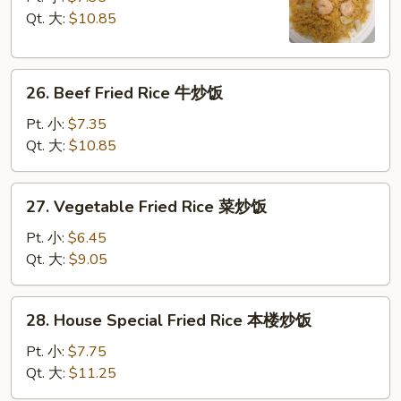
Rice
Qt. 大:
$10.85
虾
炒
26.
饭
26. Beef Fried Rice 牛炒饭
Beef
Fried
Pt. 小:
$7.35
Rice
Qt. 大:
$10.85
牛
炒
27.
27. Vegetable Fried Rice 菜炒饭
饭
Vegetable
Fried
Pt. 小:
$6.45
Rice
Qt. 大:
$9.05
菜
炒
28.
28. House Special Fried Rice 本楼炒饭
饭
House
Special
Pt. 小:
$7.75
Fried
Qt. 大:
$11.25
Rice