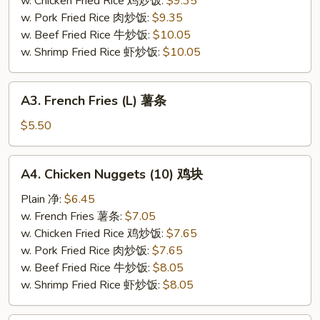
w. Chicken Fried Rice 鸡炒饭:
$9.35
虾
w. Pork Fried Rice 肉炒饭:
$9.35
w. Beef Fried Rice 牛炒饭:
$10.05
w. Shrimp Fried Rice 虾炒饭:
$10.05
A3.
A3. French Fries (L) 薯条
French
Fries
$5.50
(L)
薯
A4.
A4. Chicken Nuggets (10) 鸡块
条
Chicken
Nuggets
Plain 净:
$6.45
(10)
w. French Fries 薯条:
$7.05
鸡
w. Chicken Fried Rice 鸡炒饭:
$7.65
块
w. Pork Fried Rice 肉炒饭:
$7.65
w. Beef Fried Rice 牛炒饭:
$8.05
w. Shrimp Fried Rice 虾炒饭:
$8.05