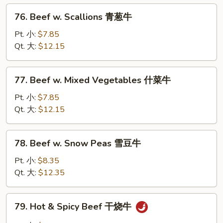
菇
76.
76. Beef w. Scallions 青葱牛
牛
Beef
w.
Pt. 小:
$7.85
Scallions
Qt. 大:
$12.15
青
葱
77.
77. Beef w. Mixed Vegetables 什菜牛
牛
Beef
w.
Pt. 小:
$7.85
Mixed
Qt. 大:
$12.15
Vegetables
什
78.
78. Beef w. Snow Peas 雪豆牛
菜
Beef
牛
w.
Pt. 小:
$8.35
Snow
Qt. 大:
$12.35
Peas
雪
79.
79. Hot & Spicy Beef 干烧牛
豆
Hot
牛