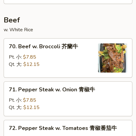
Garlic
丝
Sauce
鱼
Beef
香
肉
w. White Rice
70.
70. Beef w. Broccoli 芥蘭牛
Beef
w.
Pt. 小:
$7.85
Broccoli
Qt. 大:
$12.15
芥
蘭
71.
牛
71. Pepper Steak w. Onion 青椒牛
Pepper
Steak
Pt. 小:
$7.85
w.
Qt. 大:
$12.15
Onion
青
72.
72. Pepper Steak w. Tomatoes 青椒番茄牛
椒
Pepper