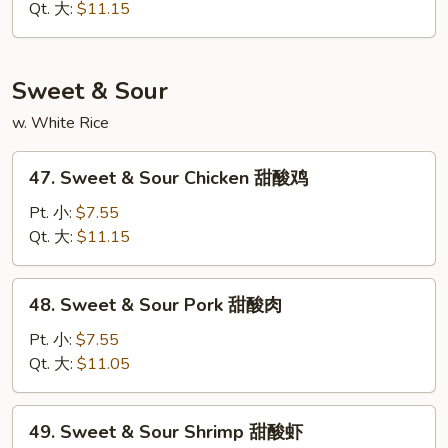
Suey
Qt. 大:
$11.15
虾
什
碎
Sweet & Sour
w. White Rice
47.
47. Sweet & Sour Chicken 甜酸鸡
Sweet
&
Pt. 小:
$7.55
Sour
Qt. 大:
$11.15
Chicken
甜
48.
48. Sweet & Sour Pork 甜酸肉
酸
Sweet
鸡
&
Pt. 小:
$7.55
Sour
Qt. 大:
$11.05
Pork
甜
49.
49. Sweet & Sour Shrimp 甜酸虾
酸
Sweet