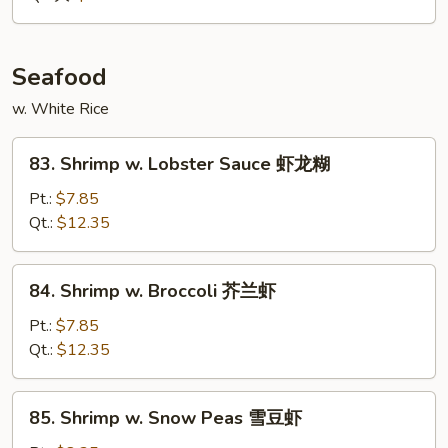
喱
牛
Seafood
w. White Rice
83.
83. Shrimp w. Lobster Sauce 虾龙糊
Shrimp
w.
Pt.:
$7.85
Lobster
Qt.:
$12.35
Sauce
虾
84.
84. Shrimp w. Broccoli 芥兰虾
龙
Shrimp
糊
w.
Pt.:
$7.85
Broccoli
Qt.:
$12.35
芥
兰
85.
85. Shrimp w. Snow Peas 雪豆虾
虾
Shrimp