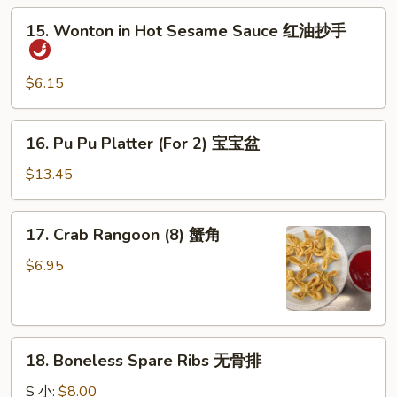
(4)
15.
15. Wonton in Hot Sesame Sauce 红油抄手
牛
Wonton
串
in
Hot
$6.15
Sesame
Sauce
16.
16. Pu Pu Platter (For 2) 宝宝盆
红
Pu
油
Pu
$13.45
抄
Platter
手
(For
17.
17. Crab Rangoon (8) 蟹角
2)
Crab
宝
Rangoon
$6.95
宝
(8)
盆
蟹
角
18.
18. Boneless Spare Ribs 无骨排
Boneless
Spare
S 小:
$8.00