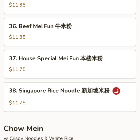
粉
Mei
$11.35
Fun
虾
36.
36. Beef Mei Fun 牛米粉
米
Beef
粉
Mei
$11.35
Fun
牛
37.
37. House Special Mei Fun 本楼米粉
米
House
粉
Special
$11.75
Mei
Fun
38.
38. Singapore Rice Noodle 新加坡米粉
本
Singapore
楼
Rice
$11.75
米
Noodle
粉
新
加
Chow Mein
坡
米
w. Crispy Noodles & White Rice