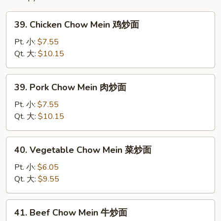
粉
39.
39. Chicken Chow Mein 鸡炒面
Chicken
Chow
Pt. 小:
$7.55
Mein
Qt. 大:
$10.15
鸡
炒
39.
39. Pork Chow Mein 肉炒面
面
Pork
Chow
Pt. 小:
$7.55
Mein
Qt. 大:
$10.15
肉
炒
40.
40. Vegetable Chow Mein 菜炒面
面
Vegetable
Chow
Pt. 小:
$6.05
Mein
Qt. 大:
$9.55
菜
炒
41.
41. Beef Chow Mein 牛炒面
面
Beef