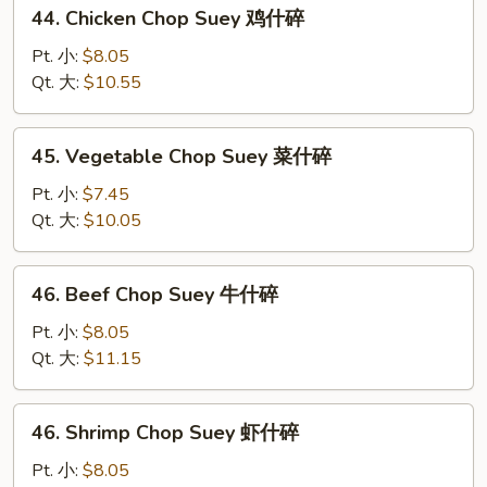
44.
44. Chicken Chop Suey 鸡什碎
烧
Chicken
什
Chop
Pt. 小:
$8.05
碎
Suey
Qt. 大:
$10.55
鸡
什
45.
45. Vegetable Chop Suey 菜什碎
碎
Vegetable
Chop
Pt. 小:
$7.45
Suey
Qt. 大:
$10.05
菜
什
46.
46. Beef Chop Suey 牛什碎
碎
Beef
Chop
Pt. 小:
$8.05
Suey
Qt. 大:
$11.15
牛
什
46.
46. Shrimp Chop Suey 虾什碎
碎
Shrimp
Chop
Pt. 小:
$8.05