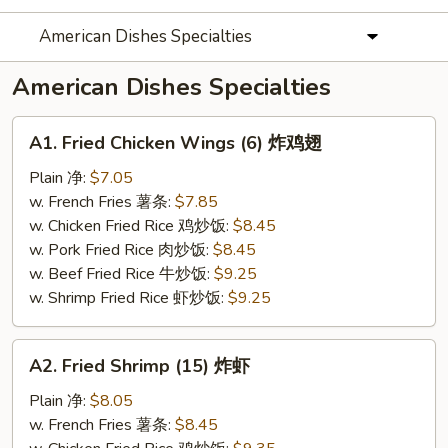
American Dishes Specialties
American Dishes Specialties
A1.
A1. Fried Chicken Wings (6) 炸鸡翅
Fried
Chicken
Plain 净:
$7.05
Wings
w. French Fries 薯条:
$7.85
(6)
w. Chicken Fried Rice 鸡炒饭:
$8.45
炸
w. Pork Fried Rice 肉炒饭:
$8.45
鸡
w. Beef Fried Rice 牛炒饭:
$9.25
翅
w. Shrimp Fried Rice 虾炒饭:
$9.25
A2.
A2. Fried Shrimp (15) 炸虾
Fried
Shrimp
Plain 净:
$8.05
(15)
w. French Fries 薯条:
$8.45
炸