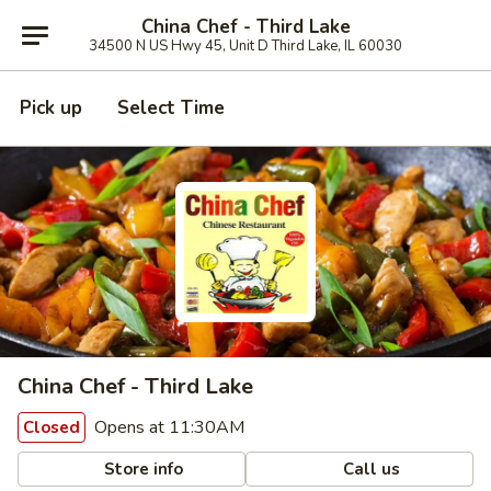
China Chef - Third Lake
34500 N US Hwy 45, Unit D Third Lake, IL 60030
Pick up
Select Time
China Chef - Third Lake
Opens at 11:30AM
Closed
Store info
Call us