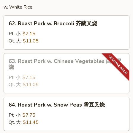
鸡
w. White Rice
62.
62. Roast Pork w. Broccoli 芥蘭叉烧
Roast
Pork
Pt. 小:
$7.15
w.
Qt. 大:
$11.05
Broccoli
芥
63.
63. Roast Pork w. Chinese Vegetables 白菜叉
蘭
Roast
烧
叉
Pork
烧
Pt. 小:
$7.15
w.
Qt. 大:
$11.05
Chinese
Vegetables
白
64.
64. Roast Pork w. Snow Peas 雪豆叉烧
菜
Roast
叉
Pork
Pt. 小:
$7.75
烧
w.
Qt. 大:
$11.45
Snow