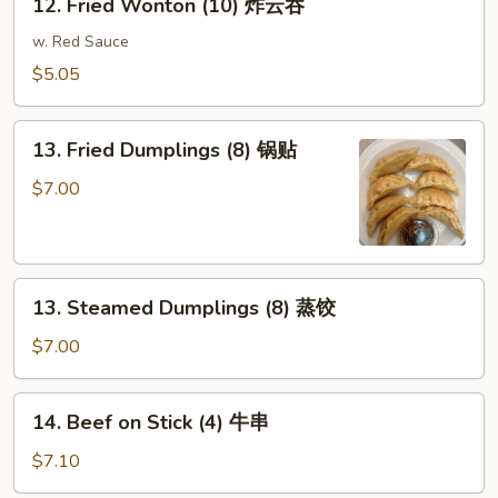
12. Fried Wonton (10) 炸云吞
海
Fried
卷
Wonton
w. Red Sauce
(10)
$5.05
炸
云
13.
吞
13. Fried Dumplings (8) 锅贴
Fried
Dumplings
$7.00
(8)
锅
贴
13.
13. Steamed Dumplings (8) 蒸饺
Steamed
Dumplings
$7.00
(8)
蒸
14.
14. Beef on Stick (4) 牛串
饺
Beef
on
$7.10
Stick