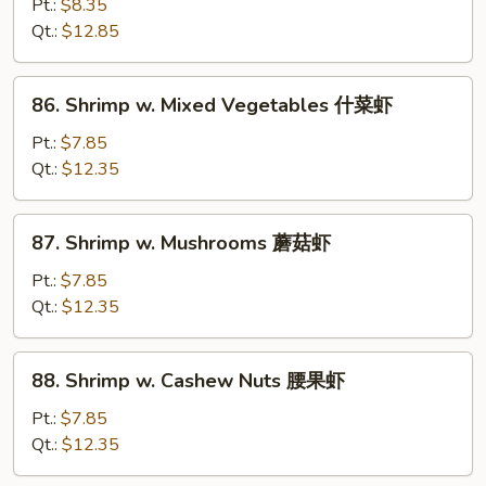
w.
Pt.:
$8.35
Snow
Qt.:
$12.85
Peas
雪
86.
86. Shrimp w. Mixed Vegetables 什菜虾
豆
Shrimp
虾
w.
Pt.:
$7.85
Mixed
Qt.:
$12.35
Vegetables
什
87.
87. Shrimp w. Mushrooms 蘑菇虾
菜
Shrimp
虾
w.
Pt.:
$7.85
Mushrooms
Qt.:
$12.35
蘑
菇
88.
88. Shrimp w. Cashew Nuts 腰果虾
虾
Shrimp
w.
Pt.:
$7.85
Cashew
Qt.:
$12.35
Nuts