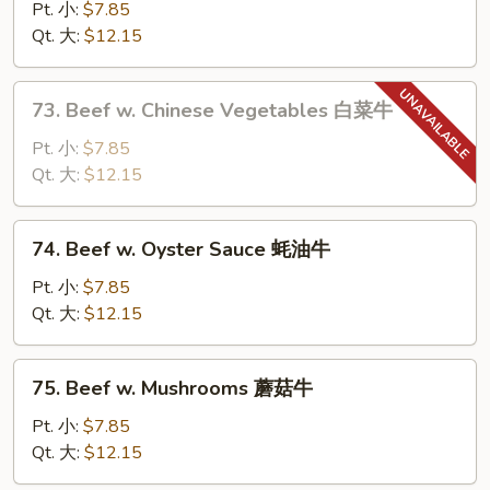
牛
Steak
Pt. 小:
$7.85
w.
Qt. 大:
$12.15
Tomatoes
青
73.
73. Beef w. Chinese Vegetables 白菜牛
椒
Beef
番
w.
Pt. 小:
$7.85
茄
Chinese
Qt. 大:
$12.15
牛
Vegetables
白
74.
74. Beef w. Oyster Sauce 蚝油牛
菜
Beef
牛
w.
Pt. 小:
$7.85
Oyster
Qt. 大:
$12.15
Sauce
蚝
75.
75. Beef w. Mushrooms 蘑菇牛
油
Beef
牛
w.
Pt. 小:
$7.85
Mushrooms
Qt. 大:
$12.15
蘑