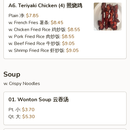
A6.
A6. Teriyaki Chicken (4) 照烧鸡
Teriyaki
Chicken
Plain 净:
$7.85
(4)
w. French Fries 薯条:
$8.45
照
w. Chicken Fried Rice 鸡炒饭:
$8.55
烧
w. Pork Fried Rice 肉炒饭:
$8.55
鸡
w. Beef Fried Rice 牛炒饭:
$9.05
w. Shrimp Fried Rice 虾炒饭:
$9.05
Soup
w. Crispy Noodles
01.
01. Wonton Soup 云吞汤
Wonton
Soup
Pt. 小:
$3.70
云
Qt. 大:
$5.30
吞