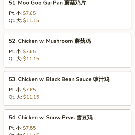
51. Moo Goo Gai Pan 蘑菇鸡片
Moo
Goo
Pt. 小:
$7.65
Gai
Qt. 大:
$11.15
Pan
蘑
52.
52. Chicken w. Mushroom 蘑菇鸡
菇
Chicken
鸡
w.
Pt. 小:
$7.65
片
Mushroom
Qt. 大:
$11.15
蘑
菇
53.
53. Chicken w. Black Bean Sauce 豉汁鸡
鸡
Chicken
w.
Pt. 小:
$7.65
Black
Qt. 大:
$11.15
Bean
Sauce
54.
54. Chicken w. Snow Peas 雪豆鸡
豉
Chicken
汁
w.
Pt. 小:
$7.85
鸡
Snow