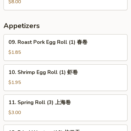
Soup
$8.00
Appetizers
09.
09. Roast Pork Egg Roll (1) 春卷
Roast
Pork
$1.85
Egg
Roll
10.
10. Shrimp Egg Roll (1) 虾卷
(1)
Shrimp
春
Egg
$1.95
卷
Roll
(1)
11.
11. Spring Roll (3) 上海卷
虾
Spring
卷
Roll
$3.00
(3)
上
12.