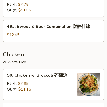
肉
&
Pt. 小:
$7.75
Sour
Qt. 大:
$11.85
Shrimp
甜
49a.
49a. Sweet & Sour Combination 甜酸什錦
酸
Sweet
虾
&
$12.45
Sour
Combination
甜
Chicken
酸
w. White Rice
什
錦
50.
50. Chicken w. Broccoli 芥蘭鸡
Chicken
w.
Pt. 小:
$7.65
Broccoli
Qt. 大:
$11.15
芥
蘭
51.
鸡