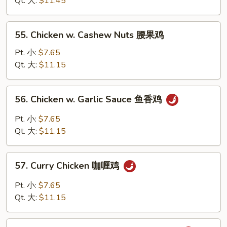
Qt. 大:
$11.45
Peas
雪
55.
55. Chicken w. Cashew Nuts 腰果鸡
豆
Chicken
鸡
w.
Pt. 小:
$7.65
Cashew
Qt. 大:
$11.15
Nuts
腰
56.
56. Chicken w. Garlic Sauce 鱼香鸡
果
Chicken
鸡
w.
Pt. 小:
$7.65
Garlic
Qt. 大:
$11.15
Sauce
鱼
57.
香
57. Curry Chicken 咖喱鸡
Curry
鸡
Chicken
Pt. 小:
$7.65
咖
Qt. 大:
$11.15
喱
鸡
58.