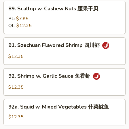
腰
89.
89. Scallop w. Cashew Nuts 腰果干贝
果
Scallop
虾
w.
Pt.:
$7.85
Cashew
Qt.:
$12.35
Nuts
腰
91.
91. Szechuan Flavored Shrimp 四川虾
果
Szechuan
干
Flavored
$12.35
贝
Shrimp
四
92.
川
92. Shrimp w. Garlic Sauce 鱼香虾
Shrimp
虾
w.
$12.35
Garlic
Sauce
92a.
鱼
92a. Squid w. Mixed Vegetables 什菜鱿鱼
Squid
香
w.
$12.35
虾
Mixed