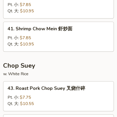
Chow
Pt. 小:
$7.85
Mein
Qt. 大:
$10.95
牛
炒
41.
41. Shrimp Chow Mein 虾炒面
面
Shrimp
Chow
Pt. 小:
$7.85
Mein
Qt. 大:
$10.95
虾
炒
面
Chop Suey
w. White Rice
43.
43. Roast Pork Chop Suey 叉烧什碎
Roast
Pork
Pt. 小:
$7.75
Chop
Qt. 大:
$10.55
Suey
叉