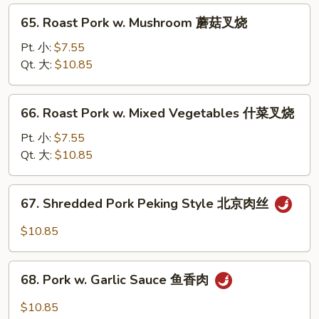
Peas
65.
65. Roast Pork w. Mushroom 蘑菇叉烧
雪
Roast
豆
Pork
Pt. 小:
$7.55
叉
w.
Qt. 大:
$10.85
烧
Mushroom
蘑
66.
66. Roast Pork w. Mixed Vegetables 什菜叉烧
菇
Roast
叉
Pork
Pt. 小:
$7.55
烧
w.
Qt. 大:
$10.85
Mixed
Vegetables
67.
67. Shredded Pork Peking Style 北京肉丝
什
Shredded
菜
Pork
$10.85
叉
Peking
烧
Style
68.
北
68. Pork w. Garlic Sauce 鱼香肉
Pork
京
w.
$10.85
肉